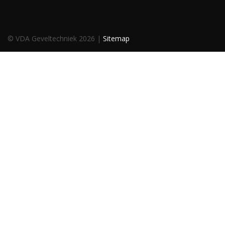
© VDA Geveltechniek 2026 |
Sitemap