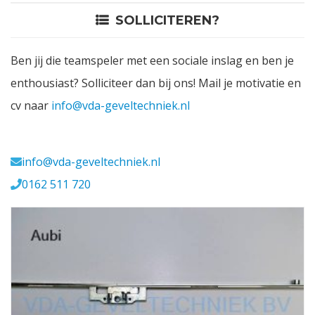
SOLLICITEREN?
Contact
Ben jij die teamspeler met een sociale inslag en ben je
Login
enthousiast? Solliciteer dan bij ons! Mail je motivatie en
cv naar
info@vda-geveltechniek.nl
Vacatures
Meerval 11 4941 SK
info@vda-geveltechniek.nl
0162 511 720