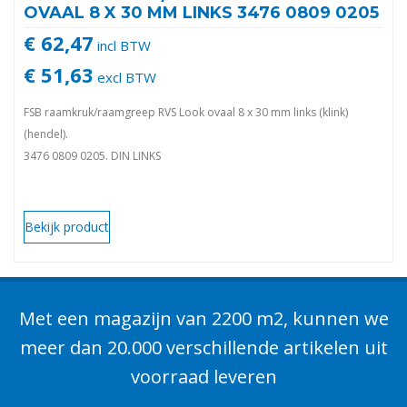
OVAAL 8 X 30 MM LINKS 3476 0809 0205
€ 62,47
incl BTW
€ 51,63
excl BTW
FSB raamkruk/raamgreep RVS Look ovaal 8 x 30 mm links (klink)
(hendel).
3476 0809 0205. DIN LINKS
Bekijk product
Met een magazijn van 2200 m2, kunnen we
meer dan 20.000 verschillende artikelen uit
voorraad leveren