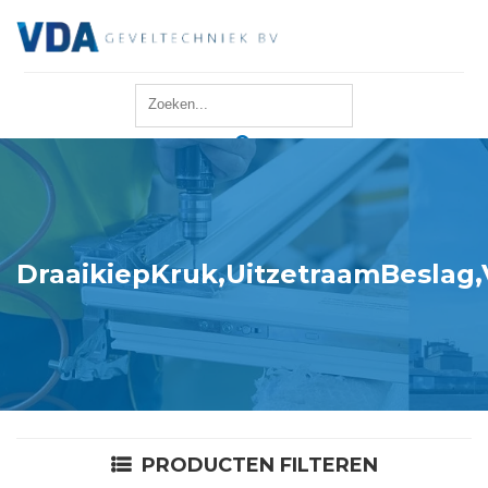
Home
Reparatie
Onderhoud
DraaikiepKruk,UitzetraamBeslag,
Merken
Producten
Offerte
PRODUCTEN FILTEREN
Actueel