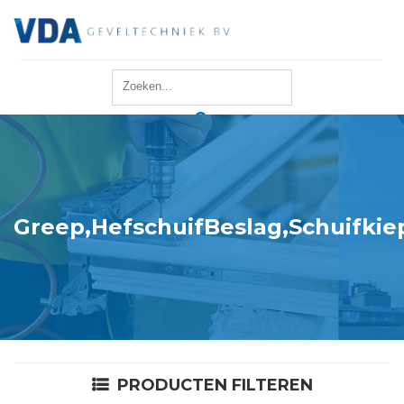
Home
Reparatie
Onderhoud
Greep,HefschuifBeslag,Schuifkie
Merken
Producten
Offerte
PRODUCTEN FILTEREN
Actueel