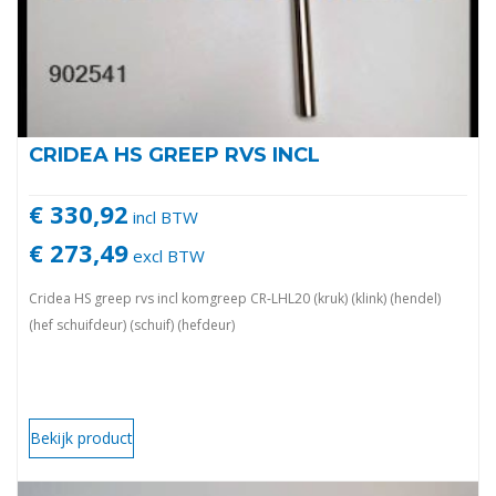
CRIDEA HS GREEP RVS INCL
€ 330,92
incl BTW
€ 273,49
excl BTW
Cridea HS greep rvs incl komgreep CR-LHL20 (kruk) (klink) (hendel)
(hef schuifdeur) (schuif) (hefdeur)
Bekijk product