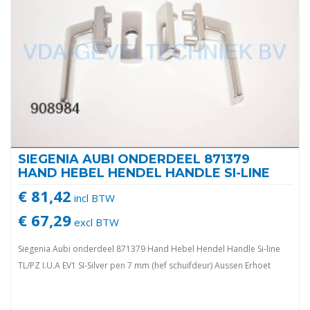
SIEGENIA AUBI ONDERDEEL 871379
HAND HEBEL HENDEL HANDLE SI-LINE
€ 81,42
incl BTW
€ 67,29
excl BTW
Siegenia Aubi onderdeel 871379 Hand Hebel Hendel Handle Si-line
TL/PZ I.U.A EV1 SI-Silver pen 7 mm (hef schuifdeur) Aussen Erhoet