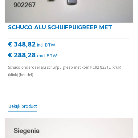
SCHUCO ALU SCHUIFPUIGREEP MET
€ 348,82
incl BTW
€ 288,28
excl BTW
Schuco onderdeel alu schuifpuigreep met kom PC92 8231L (kruk)
(klink) (hendel)
Bekijk product