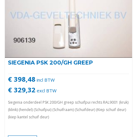
SIEGENIA PSK 200/GH GREEP
€ 398,48
incl BTW
€ 329,32
excl BTW
Siegenia onderdeel PSK 200/GH greep schuifpui rechts RAL9001 (kruk)
(klink) (hendel) (Schuifpui) (Schuifraam) (Schuifdeur) (Kiep schuif deur)
(kiep kantel schuif deur)