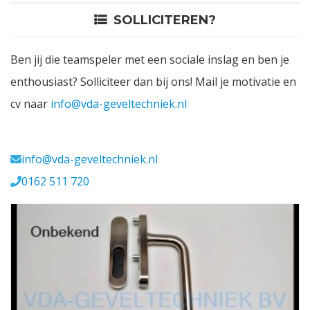
SOLLICITEREN?
Contact
Ben jij die teamspeler met een sociale inslag en ben je
Login
enthousiast? Solliciteer dan bij ons! Mail je motivatie en
cv naar
info@vda-geveltechniek.nl
Vacatures
Meerval 11 4941 SK
info@vda-geveltechniek.nl
0162 511 720