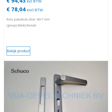
€ 94,43
incl BTW
€ 78,04
excl BTW
Roto patiokruk zilver 40×7 mm
(greep) (klink) (hende
Bekijk product