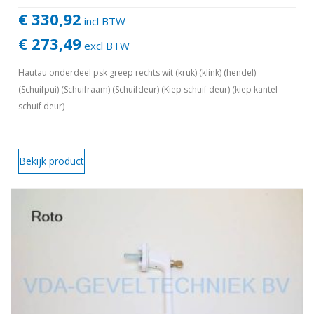
€ 330,92
incl BTW
€ 273,49
excl BTW
Hautau onderdeel psk greep rechts wit (kruk) (klink) (hendel)
(Schuifpui) (Schuifraam) (Schuifdeur) (Kiep schuif deur) (kiep kantel
schuif deur)
Bekijk product