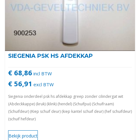
SIEGENIA PSK HS AFDEKKAP
€ 68,86
incl BTW
€ 56,91
excl BTW
Siegenia onderdeel psk hs afdekkap greep zonder cilindergat wit
(Abdeckkappe) (kruk) (klink) (hendel) (Schuifpui) (Schuifraam)
(Schuifdeur) (Kiep schuif deur) (kiep kantel schuif deur) (hef schuifdeur)
(schuif hefdeur)
Bekijk product