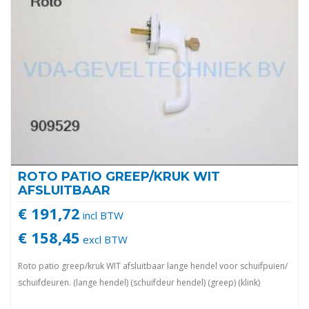
ROTO PATIO GREEP/KRUK WIT
AFSLUITBAAR
€ 191,72
incl BTW
€ 158,45
excl BTW
Roto patio greep/kruk WIT afsluitbaar lange hendel voor schuifpuien/
schuifdeuren. (lange hendel) (schuifdeur hendel) (greep) (klink)