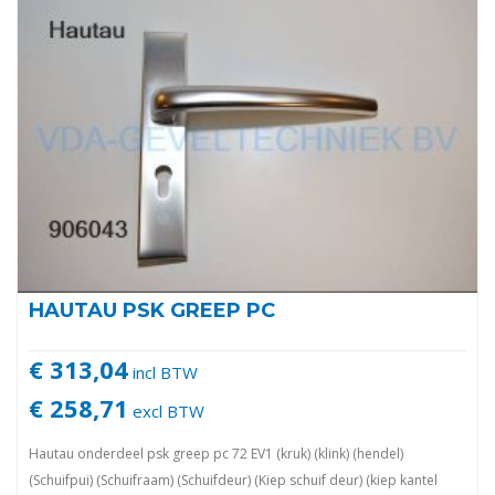
HAUTAU PSK GREEP PC
€ 313,04
incl BTW
€ 258,71
excl BTW
Hautau onderdeel psk greep pc 72 EV1 (kruk) (klink) (hendel)
(Schuifpui) (Schuifraam) (Schuifdeur) (Kiep schuif deur) (kiep kantel