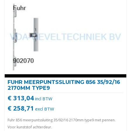
FUHR MEERPUNTSSLUITING 856 35/92/16
2170MM TYPE9
€ 313,04
incl BTW
€ 258,71
excl BTW
Fuhr 856 meerpuntssluiting 35/92/16 2170mm type9 met pennen.
Voor kunststof achterdeur.