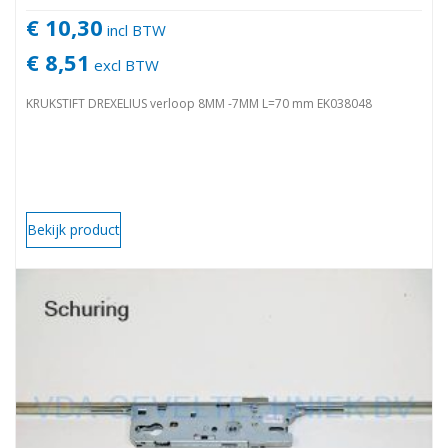
€ 10,30
incl BTW
€ 8,51
excl BTW
KRUKSTIFT DREXELIUS verloop 8MM -7MM L=70 mm EK038048
Bekijk product