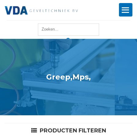
Home
Reparatie
Onderhoud
Greep,Mps,
Merken
Producten
Offerte
PRODUCTEN FILTEREN
Actueel