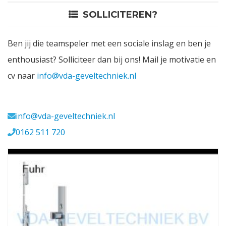
SOLLICITEREN?
Contact
Ben jij die teamspeler met een sociale inslag en ben je
Login
enthousiast? Solliciteer dan bij ons! Mail je motivatie en
cv naar
info@vda-geveltechniek.nl
Vacatures
Meerval 11 4941 SK
info@vda-geveltechniek.nl
0162 511 720