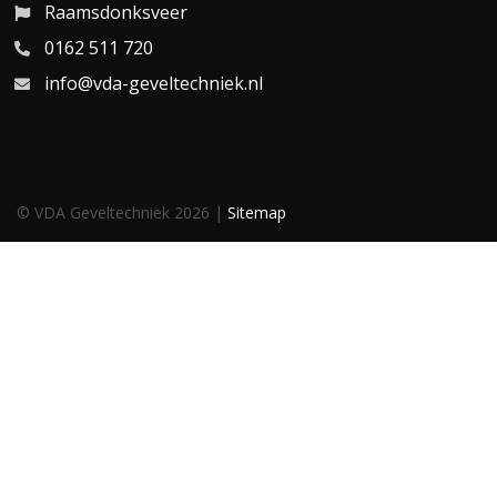
Raamsdonksveer
0162 511 720
info@vda-geveltechniek.nl
© VDA Geveltechniek 2026 |
Sitemap