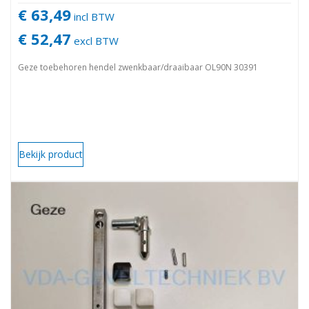
€ 63,49
incl BTW
€ 52,47
excl BTW
Geze toebehoren hendel zwenkbaar/draaibaar OL90N 30391
Bekijk product