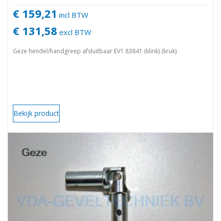
€ 159,21
incl BTW
€ 131,58
excl BTW
Geze hendel/handgreep afsluitbaar EV1 83841 (klink) (kruk)
Bekijk product