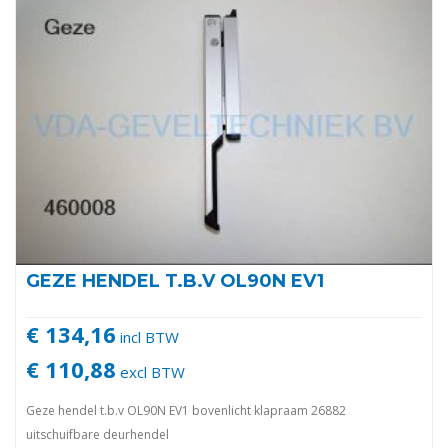
GEZE HENDEL T.B.V OL90N EV1
€ 134,16
incl BTW
€ 110,88
excl BTW
Geze hendel t.b.v OL90N EV1 bovenlicht klapraam 26882
uitschuifbare deurhendel