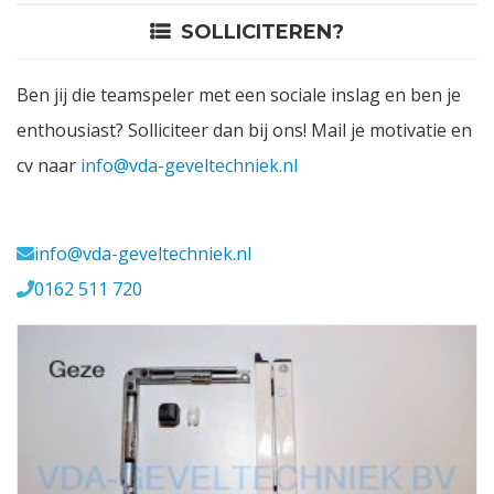
SOLLICITEREN?
Contact
Ben jij die teamspeler met een sociale inslag en ben je
Login
enthousiast? Solliciteer dan bij ons! Mail je motivatie en
cv naar
info@vda-geveltechniek.nl
Vacatures
Meerval 11 4941 SK
info@vda-geveltechniek.nl
0162 511 720