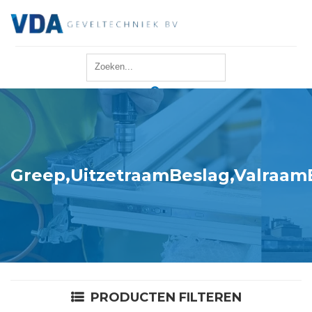
Home
Reparatie
Onderhoud
Greep,UitzetraamBeslag,Valraam
Merken
Producten
Offerte
PRODUCTEN FILTEREN
Actueel