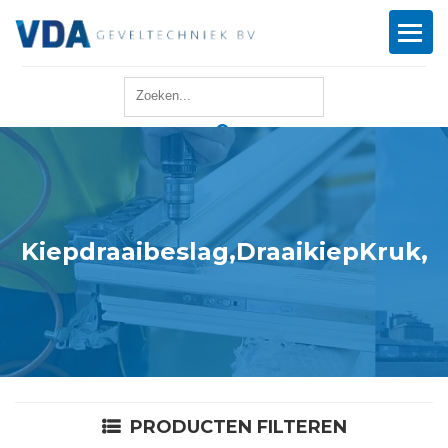
Home
Reparatie
Onderhoud
Kiepdraaibeslag,DraaikiepKruk,
Merken
Producten
Offerte
PRODUCTEN FILTEREN
Actueel