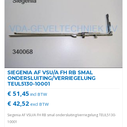
SIEGENIA AF VSU/A FH RB SMAL
ONDERSLUITING/VERRIEGELUNG
TEUL5130-10001
€ 51,45
incl BTW
€ 42,52
excl BTW
Siegenia AF VSU/A FH RB smal ondersluiting/verriegelung TEUL5130-
10001