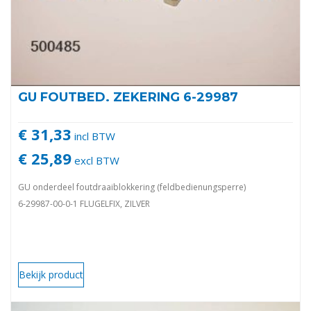
GU FOUTBED. ZEKERING 6-29987
€ 31,33
incl BTW
€ 25,89
excl BTW
GU onderdeel foutdraaiblokkering (feldbedienungsperre)
6-29987-00-0-1 FLUGELFIX, ZILVER
Bekijk product