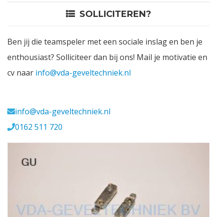
SOLLICITEREN?
Contact
Ben jij die teamspeler met een sociale inslag en ben je
Login
enthousiast? Solliciteer dan bij ons! Mail je motivatie en
cv naar
info@vda-geveltechniek.nl
Vacatures
Meerval 11 4941 SK
info@vda-geveltechniek.nl
0162 511 720