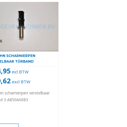
AHN SCHARNIERPEN
ELBAAR TÜRBAND
4,95
incl BTW
0,62
excl BTW
hn scharnierpen verstelbaar
nd 3 A850A0083