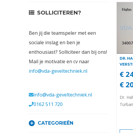
Contact
SOLLICITEREN?
Login
Ben jij die teamspeler met een
Vacatures
sociale inslag en ben je
enthousiast? Solliciteer dan bij ons!
DR. H
Mail je motivatie en cv naar
VERST
info@vda-geveltechniek.nl
€ 2
€ 2
Meerval 11 4941 SK
info@vda-geveltechniek.nl
Dr. Ha
0162 511 720
Türba
CATEGORIEËN