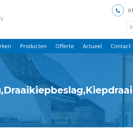
0
rken
Producten
Offerte
Actueel
Contact
,Draaikiepbeslag,Kiepdraa