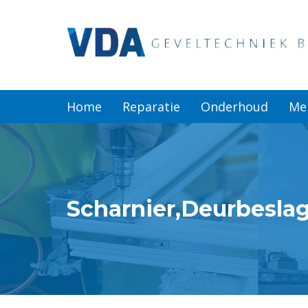
Home
Reparatie
Home
Reparatie
Onderhoud
Me
Onderhoud
Merken
Scharnier,Deurbeslag
Producten
Offerte
Actueel