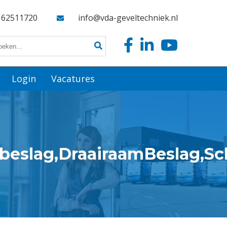
162511720
info@vda-geveltechniek.nl
Login
Vacatures
ibeslag,DraairaamBeslag,Sc