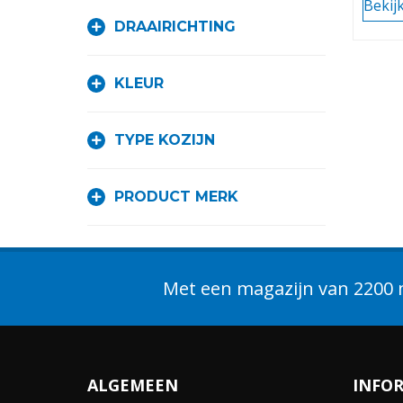
Bekij
DRAAIRICHTING
KLEUR
TYPE KOZIJN
PRODUCT MERK
Met een magazijn van 2200 m
ALGEMEEN
INFO