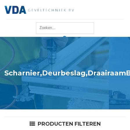
Home
Reparatie
Onderhoud
Scharnier,Deurbeslag,DraairaamB
Merken
Producten
Offerte
PRODUCTEN FILTEREN
Actueel