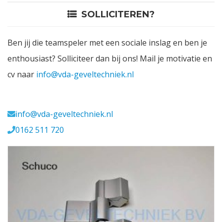
SOLLICITEREN?
Contact
Ben jij die teamspeler met een sociale inslag en ben je
Login
enthousiast? Solliciteer dan bij ons! Mail je motivatie en
cv naar
info@vda-geveltechniek.nl
Vacatures
Meerval 11 4941 SK
info@vda-geveltechniek.nl
0162 511 720