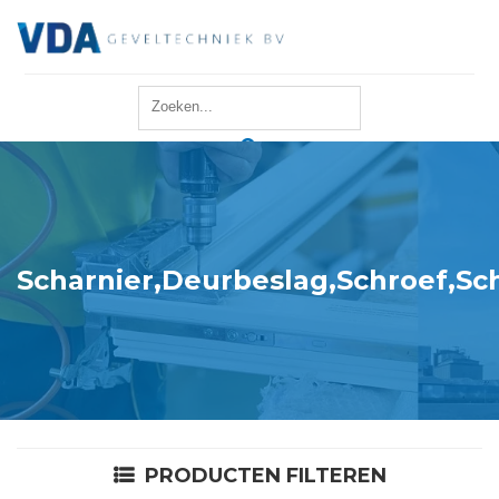
Home
Reparatie
Onderhoud
Scharnier,Deurbeslag,Schroef,Sc
Merken
Producten
Offerte
PRODUCTEN FILTEREN
Actueel