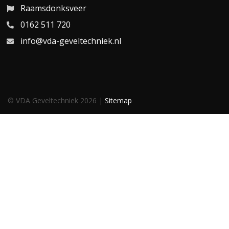
Raamsdonksveer
0162 511 720
info@vda-geveltechniek.nl
© VDA Geveltechniek 2026 |
Sitemap