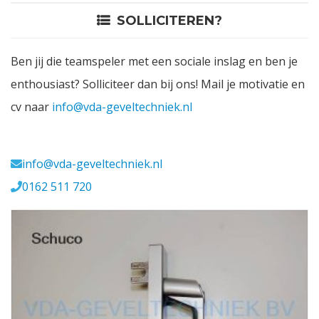
SOLLICITEREN?
Contact
Ben jij die teamspeler met een sociale inslag en ben je
Login
enthousiast? Solliciteer dan bij ons! Mail je motivatie en
cv naar
info@vda-geveltechniek.nl
Vacatures
Meerval 11 4941 SK
info@vda-geveltechniek.nl
0162 511 720