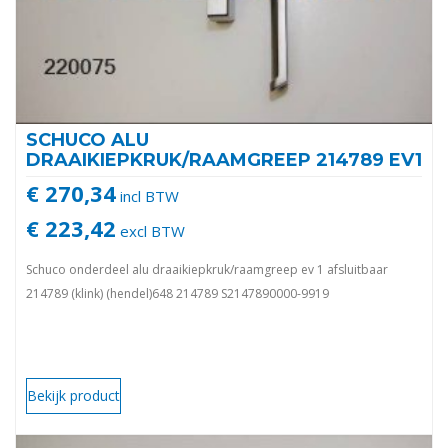
SCHUCO ALU
DRAAIKIEPKRUK/RAAMGREEP 214789 EV1
€ 270,34
incl BTW
€ 223,42
excl BTW
Schuco onderdeel alu draaikiepkruk/raamgreep ev 1 afsluitbaar
214789 (klink) (hendel)648 214789 S2147890000-9919
Bekijk product