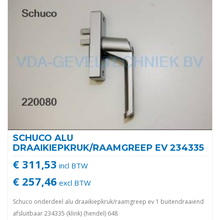
SCHUCO ALU
DRAAIKIEPKRUK/RAAMGREEP EV 234335
€ 311,53
incl BTW
€ 257,46
excl BTW
Schuco onderdeel alu draaikiepkruk/raamgreep ev 1 buitendraaiend
afsluitbaar 234335 (klink) (hendel) 648