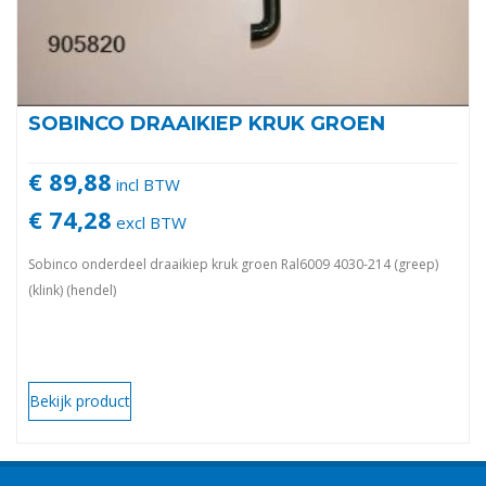
SOBINCO DRAAIKIEP KRUK GROEN
€ 89,88
incl BTW
€ 74,28
excl BTW
Sobinco onderdeel draaikiep kruk groen Ral6009 4030-214 (greep)
(klink) (hendel)
Bekijk product