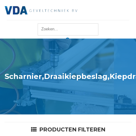
Home
Reparatie
Onderhoud
Scharnier,Draaikiepbeslag,Kiepdr
Merken
Producten
Offerte
PRODUCTEN FILTEREN
Actueel