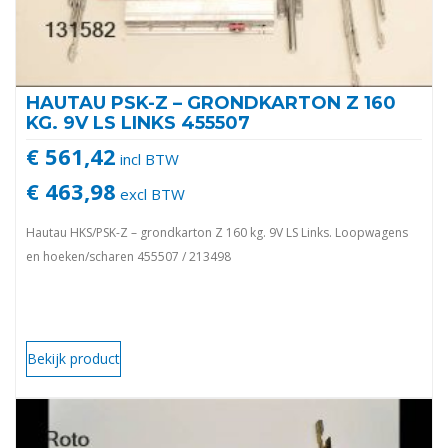
HAUTAU PSK-Z – GRONDKARTON Z 160
KG. 9V LS LINKS 455507
€ 561,42
incl BTW
€ 463,98
excl BTW
Hautau HKS/PSK-Z – grondkarton Z 160 kg. 9V LS Links. Loopwagens
en hoeken/scharen 455507 / 213498
Bekijk product