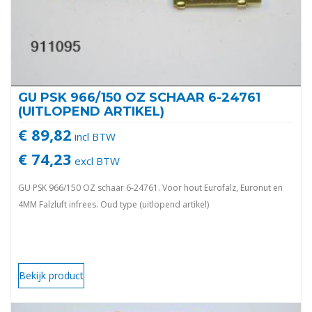
GU PSK 966/150 OZ SCHAAR 6-24761
(UITLOPEND ARTIKEL)
€ 89,82
incl BTW
€ 74,23
excl BTW
GU PSK 966/150 OZ schaar 6-24761. Voor hout Eurofalz, Euronut en
4MM Falzluft infrees. Oud type (uitlopend artikel)
Bekijk product