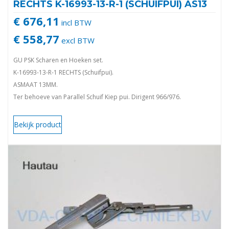
RECHTS K-16993-13-R-1 (SCHUIFPUI) AS13
€ 676,11
incl BTW
€ 558,77
excl BTW
GU PSK Scharen en Hoeken set.
K-16993-13-R-1 RECHTS (Schuifpui).
ASMAAT 13MM.
Ter behoeve van Parallel Schuif Kiep pui. Dirigent 966/976.
Voor kunststof en houten schuifpuien. 966/150 en 966/200.
K-16993-13-R-1
Bekijk product