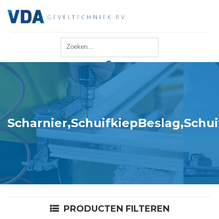
Home
Reparatie
Onderhoud
Scharnier,SchuifkiepBeslag,Schu
Merken
Producten
Offerte
PRODUCTEN FILTEREN
Actueel