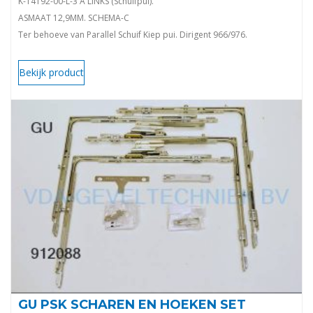
K-14192-00-L-3 A LINKS (Schuifpui).
ASMAAT 12,9MM. SCHEMA-C
Ter behoeve van Parallel Schuif Kiep pui. Dirigent 966/976.
Voor kunststof en houten schuifpuien. 966/150 en 966/200.
K-14192-00-L-3 A
Bekijk product
GU PSK SCHAREN EN HOEKEN SET