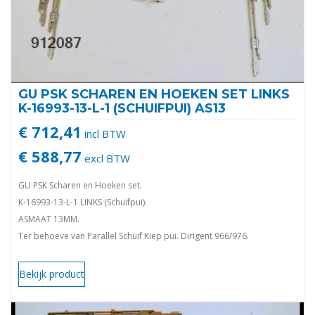
GU PSK SCHAREN EN HOEKEN SET LINKS
K-16993-13-L-1 (SCHUIFPUI) AS13
€ 712,41
incl BTW
€ 588,77
excl BTW
GU PSK Scharen en Hoeken set.
K-16993-13-L-1 LINKS (Schuifpui).
ASMAAT 13MM.
Ter behoeve van Parallel Schuif Kiep pui. Dirigent 966/976.
Voor kunststof en houten schuifpuien. 966/150 en 966/200.
K-16993-13-L-1
Bekijk product