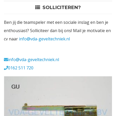
SOLLICITEREN?
Contact
Ben jij die teamspeler met een sociale inslag en ben je
Login
enthousiast? Solliciteer dan bij ons! Mail je motivatie en
cv naar
info@vda-geveltechniek.nl
Vacatures
Meerval 11 4941 SK
info@vda-geveltechniek.nl
0162 511 720