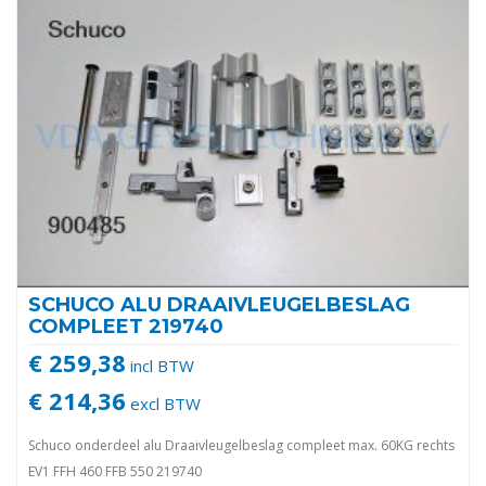
SCHUCO ALU DRAAIVLEUGELBESLAG
COMPLEET 219740
€ 259,38
incl BTW
€ 214,36
excl BTW
Schuco onderdeel alu Draaivleugelbeslag compleet max. 60KG rechts
EV1 FFH 460 FFB 550 219740