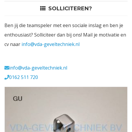
SOLLICITEREN?
Contact
Ben jij die teamspeler met een sociale inslag en ben je
Login
enthousiast? Solliciteer dan bij ons! Mail je motivatie en
cv naar
info@vda-geveltechniek.nl
Vacatures
Meerval 11 4941 SK
info@vda-geveltechniek.nl
0162 511 720