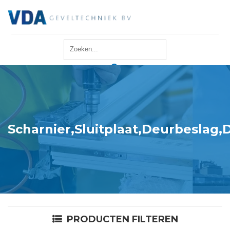
Home
Reparatie
Onderhoud
Scharnier,Sluitplaat,Deurbeslag,
Merken
Producten
Offerte
PRODUCTEN FILTEREN
Actueel