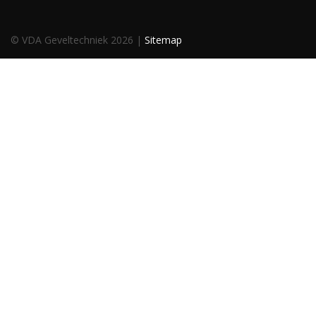
© VDA Geveltechniek 2026 |
Sitemap