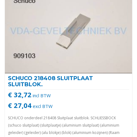
SCHUCO 218408 SLUITPLAAT
SLUITBLOK.
€ 32,72
incl BTW
€ 27,04
excl BTW
SCHUCO onderdeel 218408 Sluitplaat sluitblok. SCHLIESSBOCK
(schuco sluitplaat) (sluitplaatje) (aluminium sluitplaat) (aluminium
geleider) (geleider) (alu blokje) (blok) (aluminium kozijnen) (Raam