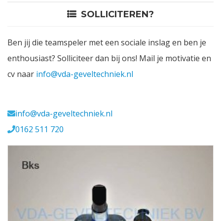
SOLLICITEREN?
Contact
Ben jij die teamspeler met een sociale inslag en ben je
Login
enthousiast? Solliciteer dan bij ons! Mail je motivatie en
cv naar
info@vda-geveltechniek.nl
Vacatures
Meerval 11 4941 SK
info@vda-geveltechniek.nl
0162 511 720