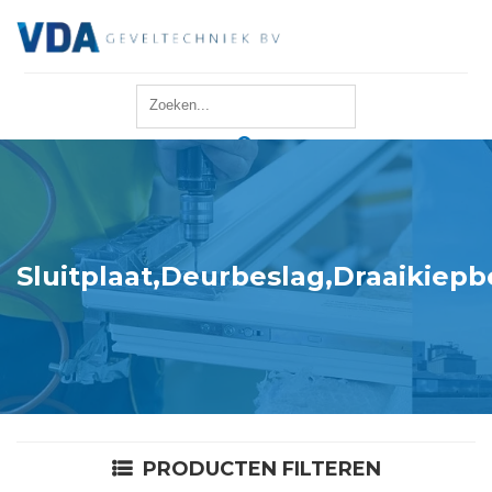
Home
Reparatie
Onderhoud
Sluitplaat,Deurbeslag,Draaikiep
Merken
Producten
Offerte
PRODUCTEN FILTEREN
Actueel