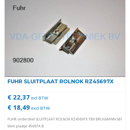
FUHR SLUITPLAAT ROLNOK RZ45697X
€ 22,37
incl BTW
€ 18,49
excl BTW
FUHR onderdeel SLUITPLAAT ROLNOK RZ45697X TBV BRUGMANN S81
klein plaatje 45697A B