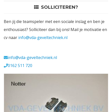
SOLLICITEREN?
Contact
Ben jij die teamspeler met een sociale inslag en ben je
Login
enthousiast? Solliciteer dan bij ons! Mail je motivatie en
cv naar
info@vda-geveltechniek.nl
Vacatures
Meerval 11 4941 SK
info@vda-geveltechniek.nl
0162 511 720