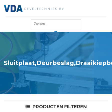
Home
Reparatie
Onderhoud
Sluitplaat,Deurbeslag,Draaikiepb
Merken
Producten
Offerte
PRODUCTEN FILTEREN
Actueel