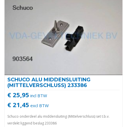
SCHUCO ALU MIDDENSLUITING
(MITTELVERSCHLUSS) 233386
€ 25,95
incl BTW
€ 21,45
excl BTW
Schuco onderdeel alu middensluiting (Mittelverschluss) set t.b.v.
verdekt liggend beslag 233386