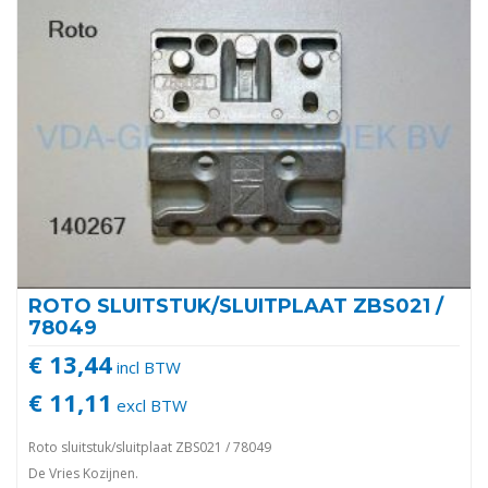
ROTO SLUITSTUK/SLUITPLAAT ZBS021 /
78049
€ 13,44
incl BTW
€ 11,11
excl BTW
Roto sluitstuk/sluitplaat ZBS021 / 78049
De Vries Kozijnen.