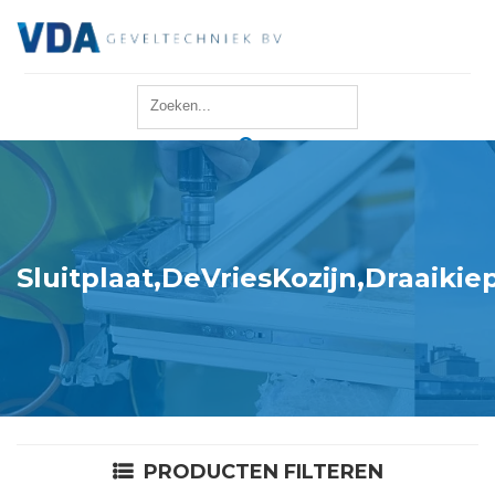
Home
Reparatie
Onderhoud
Sluitplaat,DeVriesKozijn,Draaiki
Merken
Producten
Offerte
PRODUCTEN FILTEREN
Actueel