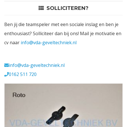
SOLLICITEREN?
Contact
Ben jij die teamspeler met een sociale inslag en ben je
Login
enthousiast? Solliciteer dan bij ons! Mail je motivatie en
cv naar
info@vda-geveltechniek.nl
Vacatures
Meerval 11 4941 SK
info@vda-geveltechniek.nl
0162 511 720