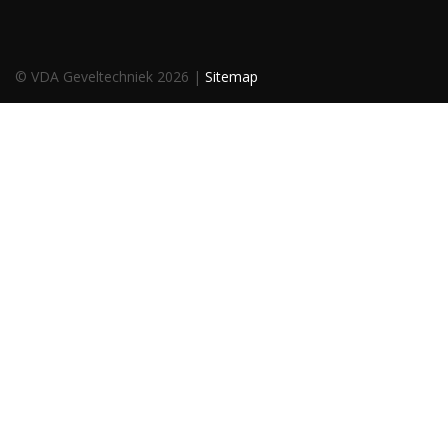
© VDA Geveltechniek 2026 |
Sitemap