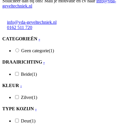
Solliciteer dan bij ons! Mail je motivatie en cv naar
info@vda-
geveltechniek.nl
Meerval 11 4941 SK
info@vda-geveltechniek.nl
0162 511 720
CATEGORIEËN
-
Geen categorie
(1)
DRAAIRICHTING
-
Beide
(1)
KLEUR
-
Zilver
(1)
TYPE KOZIJN
-
Deur
(1)