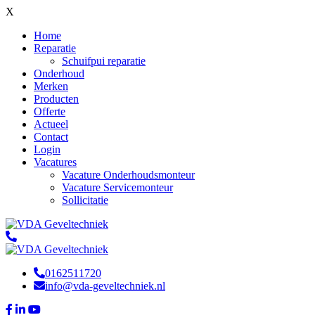
X
Home
Reparatie
Schuifpui reparatie
Onderhoud
Merken
Producten
Offerte
Actueel
Contact
Login
Vacatures
Vacature Onderhoudsmonteur
Vacature Servicemonteur
Sollicitatie
0162511720
info@vda-geveltechniek.nl