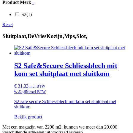
Product Merk
-
S2
(1)
Reset
Sluitplaat,DeVriesKozijn,Mps,Slot,
S2 Safe&Secure Schliessblech mit
kom set sluitplaat met sluitkom
€ 31,33
incl BTW
€ 25,89
excl BTW
S2 safe secure Schliessblech mit kom set sluitplaat met
sluitkom
Bekijk product
Met een magazijn van 2200 m2, kunnen we meer dan 20.000
verschillende artikelen uit voorraad leveren