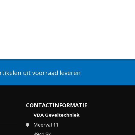
tikelen uit voorraad leveren
CONTACTINFORMATIE
VDA Geveltechniek
Meerval 11
4941 SK