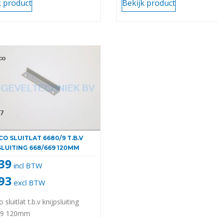
k product
Bekijk product
O SLUITLAT 6680/9 T.B.V
SLUITING 668/669 120MM
,39
incl BTW
,93
excl BTW
 sluitlat t.b.v knijpsluiting
69 120mm