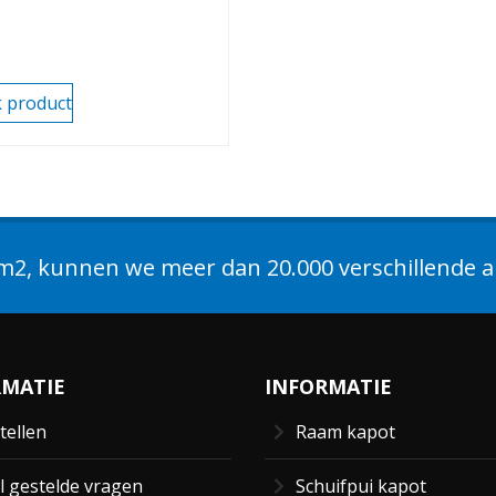
k product
2, kunnen we meer dan 20.000 verschillende ar
RMATIE
INFORMATIE
tellen
Raam kapot
l gestelde vragen
Schuifpui kapot