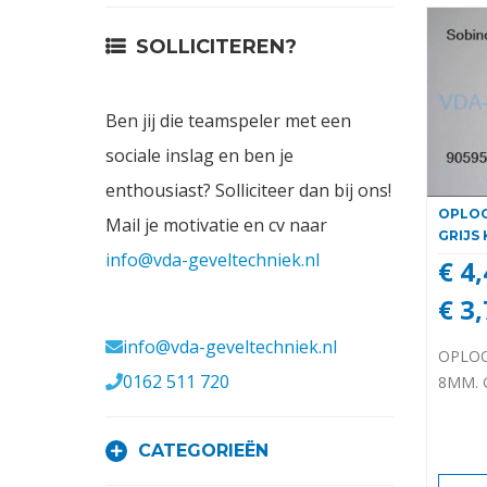
Contact
SOLLICITEREN?
Login
Ben jij die teamspeler met een
Vacatures
sociale inslag en ben je
enthousiast? Solliciteer dan bij ons!
OPLOO
Mail je motivatie en cv naar
GRIJS
info@vda-geveltechniek.nl
€ 4
€ 3
Meerval 11 4941 SK
info@vda-geveltechniek.nl
OPLOO
0162 511 720
8MM. 
CATEGORIEËN