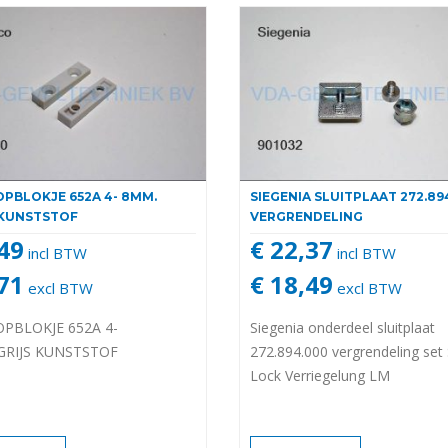
PBLOKJE 652A 4- 8MM.
SIEGENIA SLUITPLAAT 272.89
 KUNSTSTOF
VERGRENDELING
,49
€ 22,37
incl BTW
incl BTW
,71
€ 18,49
excl BTW
excl BTW
PBLOKJE 652A 4-
Siegenia onderdeel sluitplaat
GRIJS KUNSTSTOF
272.894.000 vergrendeling set
Lock Verriegelung LM