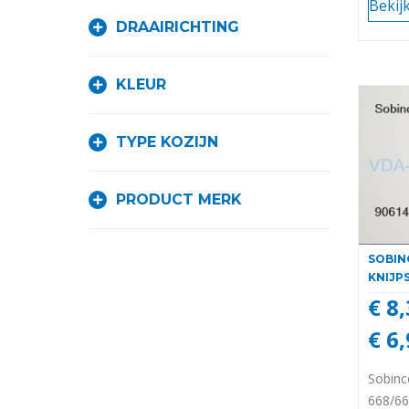
Bekij
DRAAIRICHTING
KLEUR
TYPE KOZIJN
PRODUCT MERK
SOBINC
KNIJP
€ 8
€ 6
Sobinco
668/6