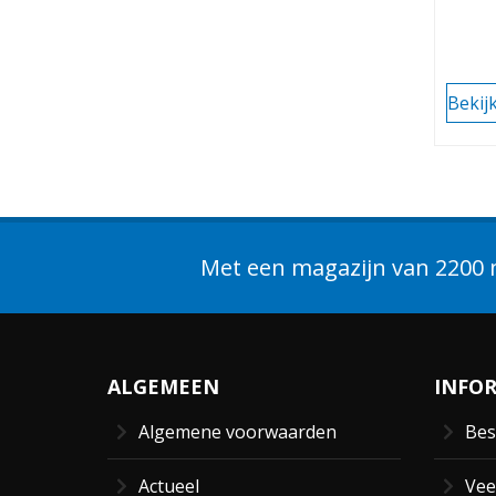
Bekij
Met een magazijn van 2200 m
ALGEMEEN
INFO
Algemene voorwaarden
Bes
Actueel
Vee