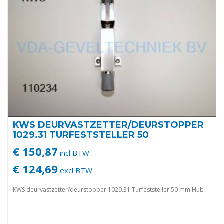
KWS DEURVASTZETTER/DEURSTOPPER
1029.31 TURFESTSTELLER 50
€ 150,87
incl BTW
€ 124,69
excl BTW
KWS deurvastzetter/deurstopper 1029.31 Turfeststeller 50 mm Hub