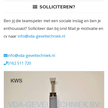
SOLLICITEREN?
Contact
Ben jij die teamspeler met een sociale inslag en ben je
Login
enthousiast? Solliciteer dan bij ons! Mail je motivatie en
cv naar
info@vda-geveltechniek.nl
Vacatures
Meerval 11 4941 SK
info@vda-geveltechniek.nl
0162 511 720