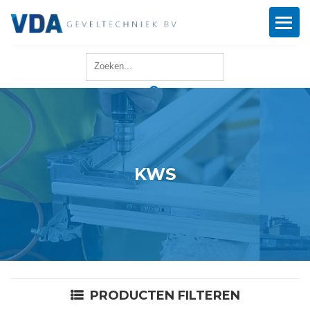
Home
Reparatie
Onderhoud
KWS
Merken
Producten
Offerte
PRODUCTEN FILTEREN
Actueel