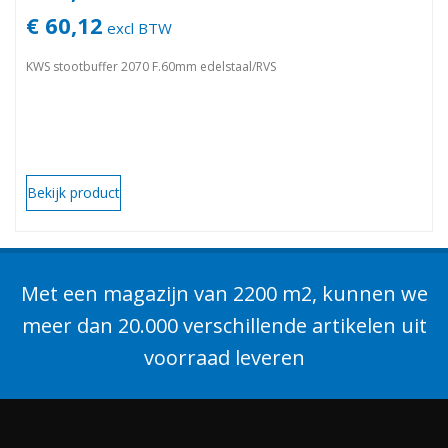
€ 60,12
excl BTW
KWS stootbuffer 2070 F.60mm edelstaal/RVS
Bekijk product
Met een magazijn van 2200 m2, kunnen we
meer dan 20.000 verschillende artikelen uit
voorraad leveren