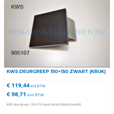
KWS DEURGREEP 150×150 ZWART (KRUK)
€ 119,44
incl BTW
€ 98,71
excl BTW
KWS deurgreep 150×150 zwart (kruk) (klink) (hendel)