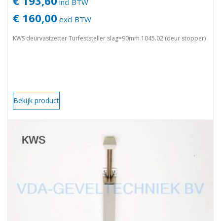
€ 193,60
incl BTW
€ 160,00
excl BTW
KWS deurvastzetter Turfeststeller slag=90mm 1045.02 (deur stopper)
Bekijk product