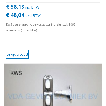
€ 58,13
incl BTW
€ 48,04
excl BTW
KWS deurstopper/deurvastzetter incl. sluitstuk 1062
aluminium ( zilver blok)
Bekijk product