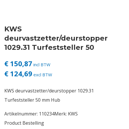
Contact
KWS
Login
deurvastzetter/deurstopper
Vacatures
1029.31 Turfeststeller 50
€ 150,87
incl BTW
€ 124,69
excl BTW
KWS deurvastzetter/deurstopper 1029.31
Turfeststeller 50 mm Hub
Artikelnummer:
110234
Merk:
KWS
Product Bestelling