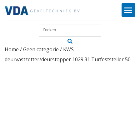
Home
Home
/
Geen categorie
/ KWS
Reparatie
deurvastzetter/deurstopper 1029.31 Turfeststeller 50
Onderhoud
Merken
Producten
Offerte
Actueel