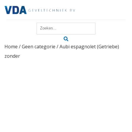
Home
Home
/
Geen categorie
/ Aubi espagnolet (Getriebe)
Reparatie
zonder
Onderhoud
Merken
Producten
Offerte
Actueel