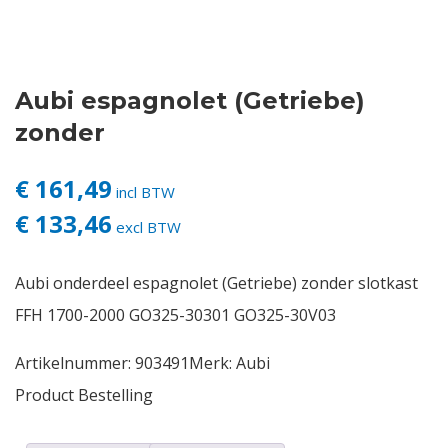
Contact
Aubi espagnolet (Getriebe)
Login
zonder
Vacatures
€ 161,49
incl BTW
€ 133,46
excl BTW
Aubi onderdeel espagnolet (Getriebe) zonder slotkast
FFH 1700-2000 GO325-30301 GO325-30V03
Artikelnummer:
903491
Merk:
Aubi
Product Bestelling