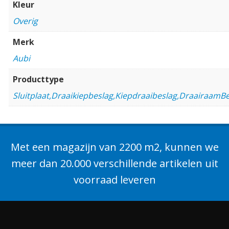
Kleur
Overig
Merk
Aubi
Producttype
Sluitplaat,Draaikiepbeslag,Kiepdraaibeslag,DraairaamB
Met een magazijn van 2200 m2, kunnen we
meer dan 20.000 verschillende artikelen uit
voorraad leveren