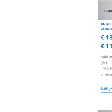
AUBI 
ZOND
€ 1
€ 1
Aubi o
(Getri
1030 
x roln
Bekij