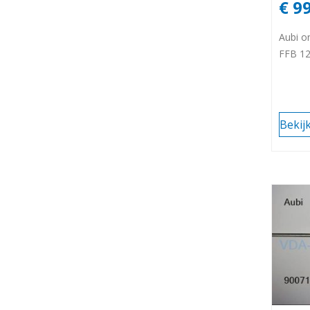
€ 9
Aubi o
FFB 1
Bekij