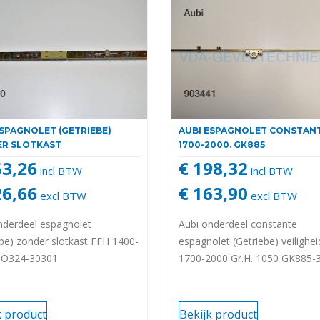
ESPAGNOLET (GETRIEBE)
AUBI ESPAGNOLET CONSTAN
R SLOTKAST
1700-2000. GK885
53,26
€ 198,32
incl BTW
incl BTW
26,66
€ 163,90
excl BTW
excl BTW
nderdeel espagnolet
Aubi onderdeel constante
ebe) zonder slotkast FFH 1400-
espagnolet (Getriebe) veilighe
GO324-30301
1700-2000 Gr.H. 1050 GK885-
k product
Bekijk product