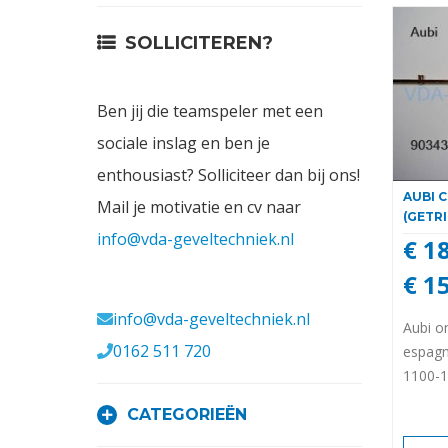
Contact
SOLLICITEREN?
Login
Ben jij die teamspeler met een
Vacatures
sociale inslag en ben je
enthousiast? Solliciteer dan bij ons!
AUBI 
Mail je motivatie en cv naar
(GETRI
info@vda-geveltechniek.nl
€ 1
€ 1
Meerval 11 4941 SK
info@vda-geveltechniek.nl
Aubi o
0162 511 720
espagn
1100-1
CATEGORIEËN