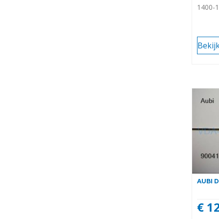
1400-1
Bekij
AUBI 
€ 1