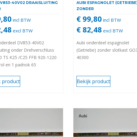
DV853-40V02 DRAAISLUITING
AUBI ESPAGNOLET (GETRIEBE
R
ZONDER
9,80
€ 99,80
incl BTW
incl BTW
2,48
€ 82,48
excl BTW
excl BTW
nderdeel DV853-40V02
Aubi onderdeel espagnolet
luiting onder Drehverschluss
(Getriebe) zonder slotkast GO
 TS K25 /C25 FFB 920-1220
40300
rol en 1 padnok 65
k product
Bekijk product