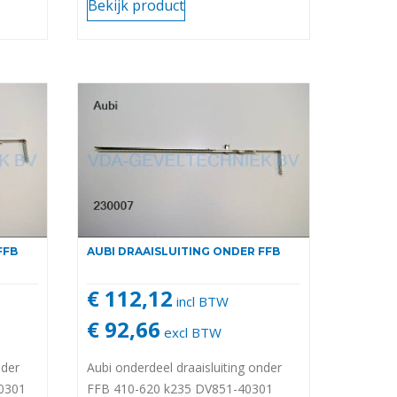
Bekijk product
FFB
AUBI DRAAISLUITING ONDER FFB
€ 112,12
incl BTW
€ 92,66
excl BTW
nder
Aubi onderdeel draaisluiting onder
0301
FFB 410-620 k235 DV851-40301