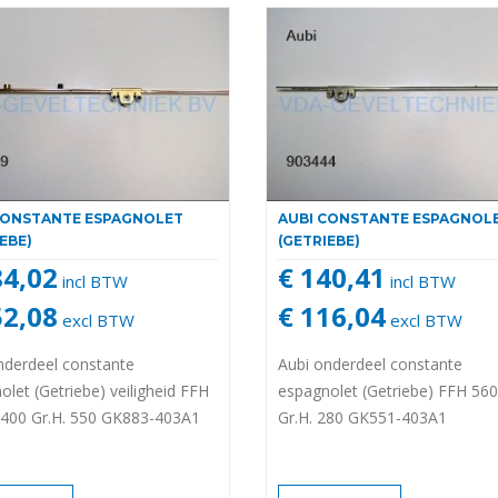
CONSTANTE ESPAGNOLET
AUBI CONSTANTE ESPAGNOL
EBE)
(GETRIEBE)
84,02
€ 140,41
incl BTW
incl BTW
52,08
€ 116,04
excl BTW
excl BTW
nderdeel constante
Aubi onderdeel constante
olet (Getriebe) veiligheid FFH
espagnolet (Getriebe) FFH 56
400 Gr.H. 550 GK883-403A1
Gr.H. 280 GK551-403A1