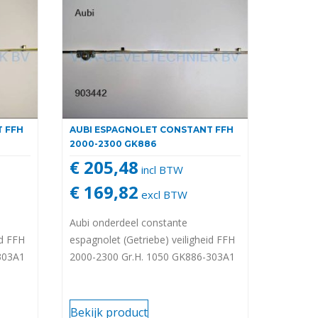
T FFH
AUBI ESPAGNOLET CONSTANT FFH
2000-2300 GK886
€ 205,48
incl BTW
€ 169,82
excl BTW
Aubi onderdeel constante
id FFH
espagnolet (Getriebe) veiligheid FFH
303A1
2000-2300 Gr.H. 1050 GK886-303A1
Bekijk product