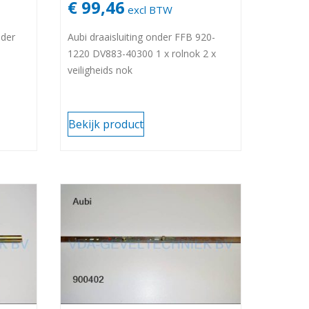
€ 99,46
excl BTW
nder
Aubi draaisluiting onder FFB 920-
1220 DV883-40300 1 x rolnok 2 x
veiligheids nok
Bekijk product