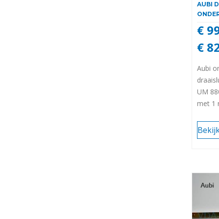
AUBI 
ONDE
€ 9
€ 8
Aubi o
draais
UM 880
met 1 
Bekij