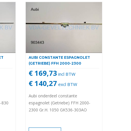
ET
AUBI CONSTANTE ESPAGNOLET
(GETRIEBE) FFH 2000-2300
€ 169,73
incl BTW
€ 140,27
excl BTW
Aubi onderdeel constante
0-830
espagnolet (Getriebe) FFH 2000-
2300 Gr.H. 1050 GK536-303AO