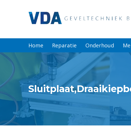
Home
Reparatie
Home
Reparatie
Onderhoud
Me
Onderhoud
Merken
Sluitplaat,Draaikiep
Producten
Offerte
Actueel