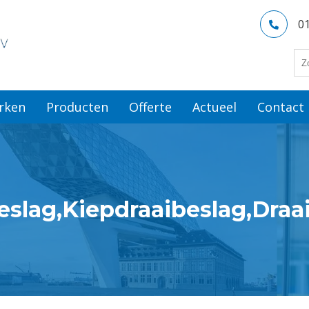
0
rken
Producten
Offerte
Actueel
Contact
beslag,Kiepdraaibeslag,Dra