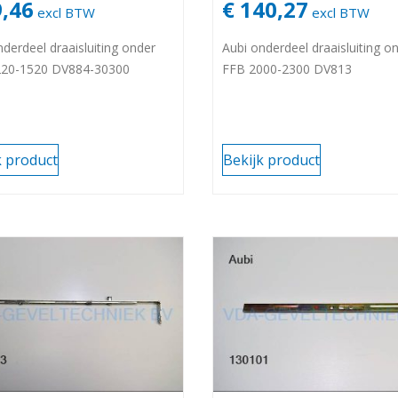
9,46
€ 140,27
excl BTW
excl BTW
nderdeel draaisluiting onder
Aubi onderdeel draaisluiting o
220-1520 DV884-30300
FFB 2000-2300 DV813
k product
Bekijk product