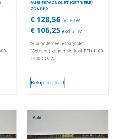
)
AUBI ESPAGNOLET (GETRIEBE)
ZONDER
€ 128,56
incl BTW
€ 106,25
excl BTW
Aubi onderdeel espagnolet
300-
(Getriebe) zonder slotkast FFH 1100-
1400 GO323
Bekijk product