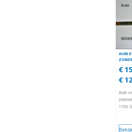
AUBI 
ZONDE
€ 1
€ 1
Aubi o
(Getri
1700 
Bekij