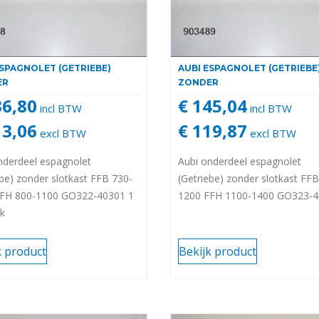
ESPAGNOLET (GETRIEBE)
AUBI ESPAGNOLET (GETRIEBE
ER
ZONDER
36,80
€ 145,04
incl BTW
incl BTW
13,06
€ 119,87
excl BTW
excl BTW
nderdeel espagnolet
Aubi onderdeel espagnolet
ebe) zonder slotkast FFB 730-
(Getriebe) zonder slotkast FF
FFH 800-1100 GO322-40301 1
1200 FFH 1100-1400 GO323-
ok
k product
Bekijk product