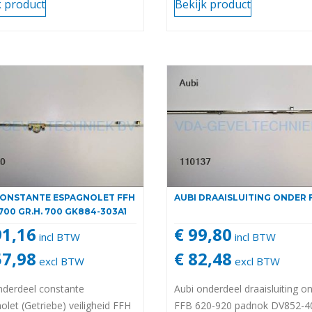
k product
Bekijk product
CONSTANTE ESPAGNOLET FFH
AUBI DRAAISLUITING ONDER 
700 GR.H. 700 GK884-303A1
91,16
€ 99,80
incl BTW
incl BTW
57,98
€ 82,48
excl BTW
excl BTW
nderdeel constante
Aubi onderdeel draaisluiting o
olet (Getriebe) veiligheid FFH
FFB 620-920 padnok DV852-4