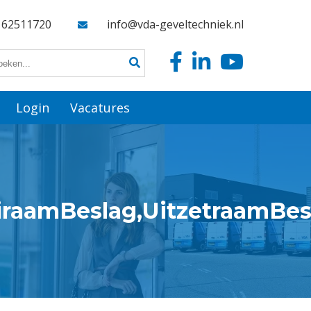
162511720
info@vda-geveltechniek.nl
Login
Vacatures
airaamBeslag,UitzetraamBes