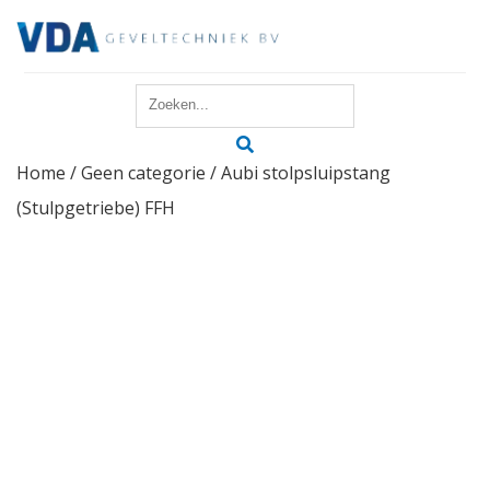
Home
Home
/
Geen categorie
/ Aubi stolpsluipstang
Reparatie
(Stulpgetriebe) FFH
Onderhoud
Merken
Producten
Offerte
Actueel