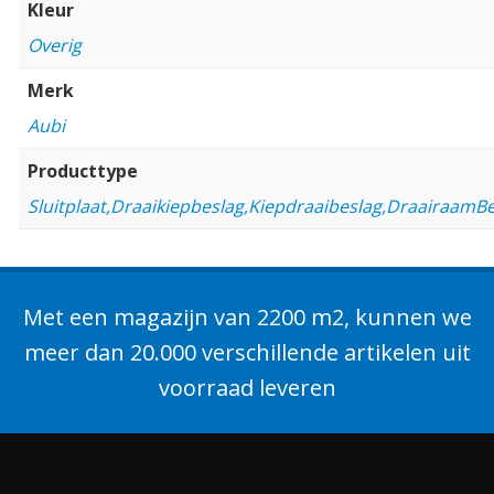
Kleur
Overig
Merk
Aubi
Producttype
Sluitplaat,Draaikiepbeslag,Kiepdraaibeslag,DraairaamB
Met een magazijn van 2200 m2, kunnen we
meer dan 20.000 verschillende artikelen uit
voorraad leveren