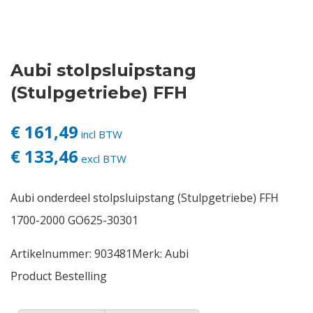
Contact
Aubi stolpsluipstang
Login
(Stulpgetriebe) FFH
Vacatures
€ 161,49
incl BTW
€ 133,46
excl BTW
Aubi onderdeel stolpsluipstang (Stulpgetriebe) FFH
1700-2000 GO625-30301
Artikelnummer:
903481
Merk:
Aubi
Product Bestelling