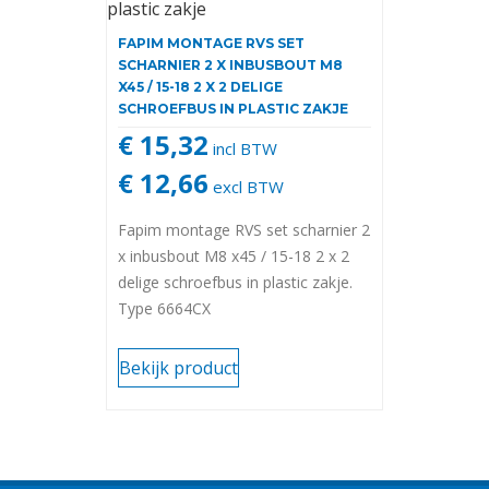
FAPIM MONTAGE RVS SET
SCHARNIER 2 X INBUSBOUT M8
X45 / 15-18 2 X 2 DELIGE
SCHROEFBUS IN PLASTIC ZAKJE
€ 15,32
incl BTW
€ 12,66
excl BTW
Fapim montage RVS set scharnier 2
x inbusbout M8 x45 / 15-18 2 x 2
delige schroefbus in plastic zakje.
Type 6664CX
Bekijk product