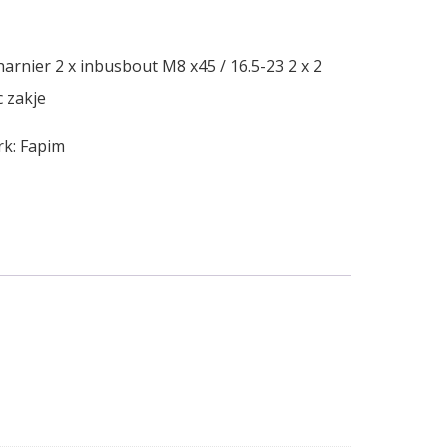
rnier 2 x inbusbout M8 x45 / 16.5-23 2 x 2
c zakje
rk:
Fapim