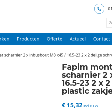
0
rken
Producten
Offerte
Actueel
Contact
 scharnier 2 x inbusbout M8 x45 / 16.5-23 2 x 2 delige schro
Fapim mont
scharnier 2
16.5-23 2 x 
plastic zakj
€ 15,32
incl BTW