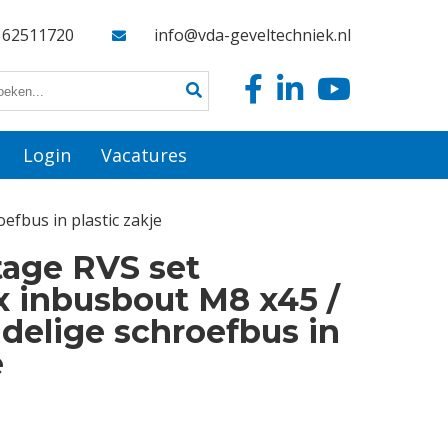
162511720
info@vda-geveltechniek.nl
Login
Vacatures
efbus in plastic zakje
age RVS set
 x inbusbout M8 x45 /
2 delige schroefbus in
e