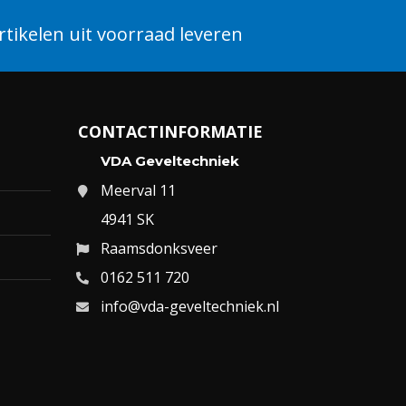
tikelen uit voorraad leveren
CONTACTINFORMATIE
VDA Geveltechniek
Meerval 11
4941 SK
Raamsdonksveer
0162 511 720
info@vda-geveltechniek.nl