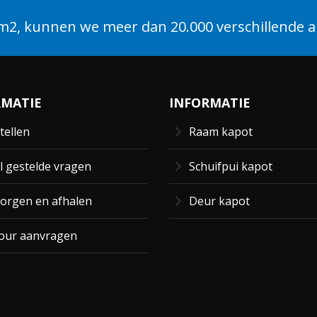
2, kunnen we meer dan 20.000 verschillende ar
RMATIE
INFORMATIE
tellen
Raam kapot
l gestelde vragen
Schuifpui kapot
orgen en afhalen
Deur kapot
our aanvragen