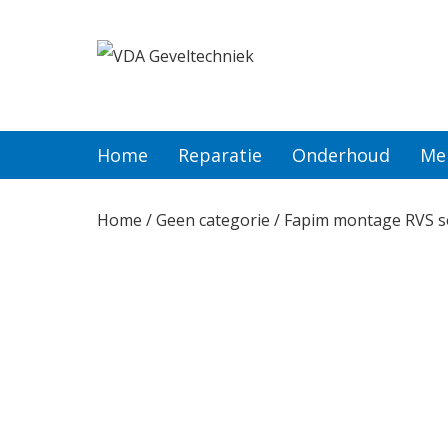
Home
Reparatie
Home
Reparatie
Onderhoud
Me
Onderhoud
Home
/
Geen categorie
/ Fapim montage RVS set
Merken
Producten
Offerte
Actueel