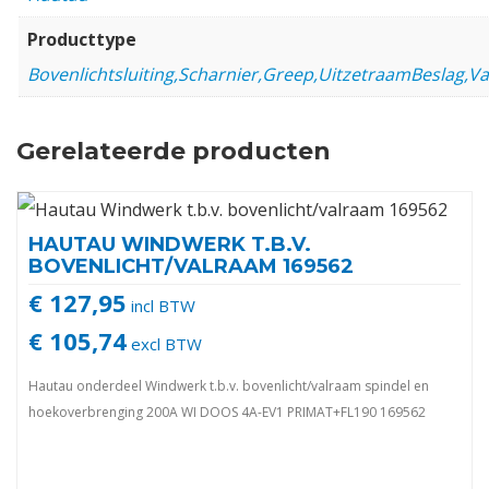
Producttype
Bovenlichtsluiting,Scharnier,Greep,UitzetraamBeslag,V
Gerelateerde producten
HAUTAU WINDWERK T.B.V.
BOVENLICHT/VALRAAM 169562
€ 127,95
incl BTW
€ 105,74
excl BTW
Hautau onderdeel Windwerk t.b.v. bovenlicht/valraam spindel en
hoekoverbrenging 200A WI DOOS 4A-EV1 PRIMAT+FL190 169562