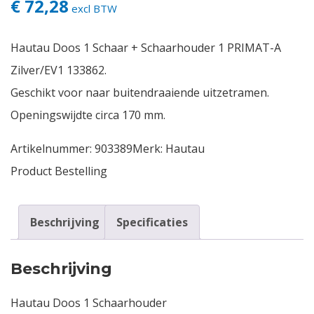
€ 72,28
excl BTW
Contact
Hautau Doos 1 Schaar + Schaarhouder 1 PRIMAT-A
Login
Zilver/EV1 133862.
Geschikt voor naar buitendraaiende uitzetramen.
Vacatures
Openingswijdte circa 170 mm.
Artikelnummer:
903389
Merk:
Hautau
Product Bestelling
Beschrijving
Specificaties
Beschrijving
Hautau Doos 1 Schaarhouder