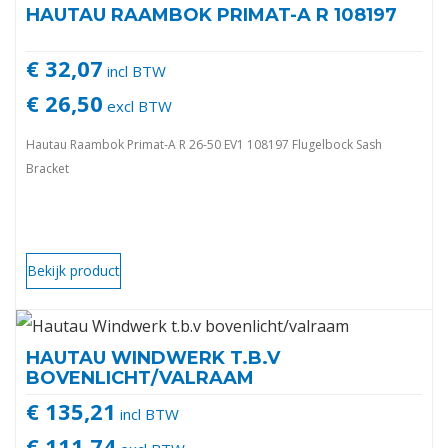
HAUTAU RAAMBOK PRIMAT-A R 108197
€ 32,07
incl BTW
€ 26,50
excl BTW
Hautau Raambok Primat-A R 26-50 EV1 108197 Flugelbock Sash
Bracket
Bekijk product
HAUTAU WINDWERK T.B.V
BOVENLICHT/VALRAAM
€ 135,21
incl BTW
€ 111,74