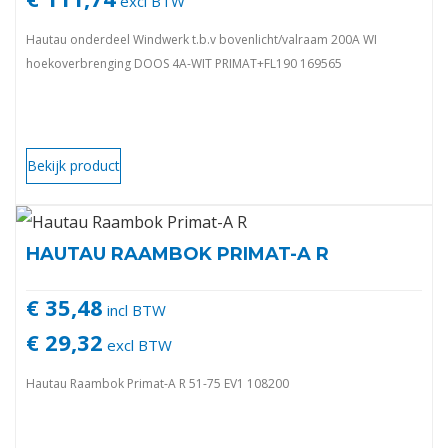
excl BTW
Hautau onderdeel Windwerk t.b.v bovenlicht/valraam 200A WI
hoekoverbrenging DOOS 4A-WIT PRIMAT+FL190 169565
Bekijk product
HAUTAU RAAMBOK PRIMAT-A R
€ 35,48
incl BTW
€ 29,32
excl BTW
Hautau Raambok Primat-A R 51-75 EV1 108200