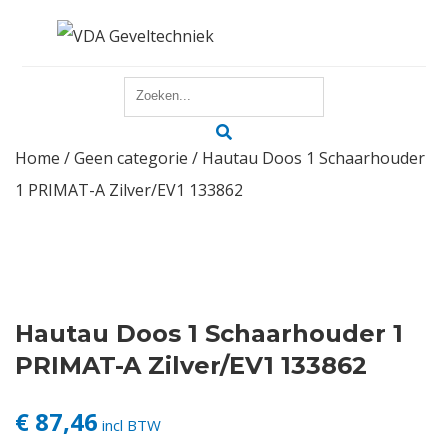
Home
Home
/
Geen categorie
/ Hautau Doos 1 Schaarhouder
Reparatie
1 PRIMAT-A Zilver/EV1 133862
Onderhoud
Merken
Producten
Hautau Doos 1 Schaarhouder 1
PRIMAT-A Zilver/EV1 133862
Offerte
€ 87,46
incl BTW
Actueel