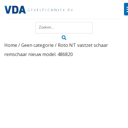
Home
Home
/
Geen categorie
/ Roto NT vastzet schaar
Reparatie
remschaar nieuw model. 486820
Onderhoud
Merken
Producten
Offerte
Actueel