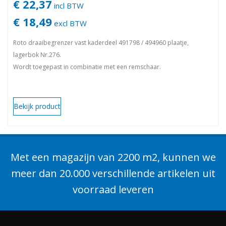
€ 22,37
incl BTW
€ 18,49
excl BTW
Roto draaibegrenzer vast kaderdeel 491798 / 494960 plaatje,
lagerbok Nr.276.
Wordt toegepast in combinatie met een remschaar.
Bekijk product
Met een magazijn van 2200 m2, kunnen we
meer dan 20.000 verschillende artikelen uit
voorraad leveren