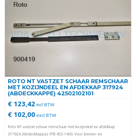
ROTO NT VASTZET SCHAAR REMSCHAAR
MET KOZIJNDEEL EN AFDEKKAP 317924
(ABDECKKAPPE) 42502102101
€ 123,42
incl BTW
€ 102,00
excl BTW
Roto NT vastzet schaar remschaar met kozijndeel en afdekkap
317924 (Abdeckkappe). FFB 453-1400. Voor binnen- en