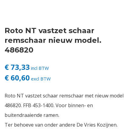
Contact
Roto NT vastzet schaar
Login
remschaar nieuw model.
Vacatures
486820
€ 73,33
incl BTW
€ 60,60
excl BTW
Roto NT vastzet schaar remschaar met nieuw model
486820. FFB 453-1400. Voor binnen- en
buitendraaiende ramen.
Ter behoeve van onder andere De Vries Kozijnen.