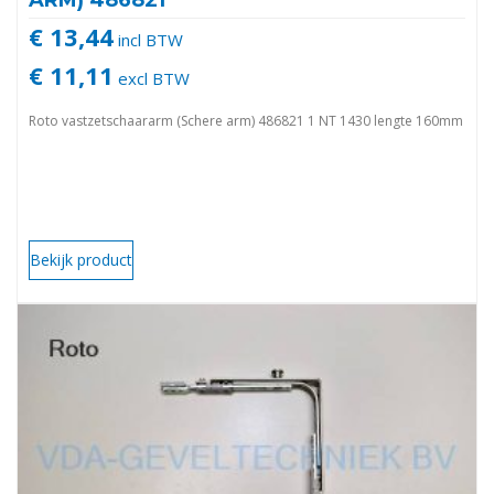
ARM) 486821
€ 13,44
incl BTW
€ 11,11
excl BTW
Roto vastzetschaararm (Schere arm) 486821 1 NT 1430 lengte 160mm
Bekijk product