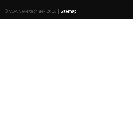
© VDA Geveltechniek 2026 |
Sitemap